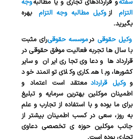
سفته
و قراردادهاي تجاري و یا مطالبه
وجه
التزام
از
وکیل مطالبه وجه التزام
بهره
بگيريد.
وکیل حقوقی
در
موسسه حقوقی
رای مثبت
با سال ها تجربه فعالیت موفق حقوقی در
قراردادها و دعاوی تجاری ایران و سایر
کشورها، وبا همکاری وکلای توانمند خود
و
وکیل قرارداد
معتقد است اعتماد و
اطمینان موکلین بهترین سرمایه و تبلیغ
برای ما بوده و با استفاده از تجارب و علم
به روز، سعی در کسب اطمینان بیشتر از
جانب موکلین حوزه ی تخصصی دعاوی
تجاری بوده است.