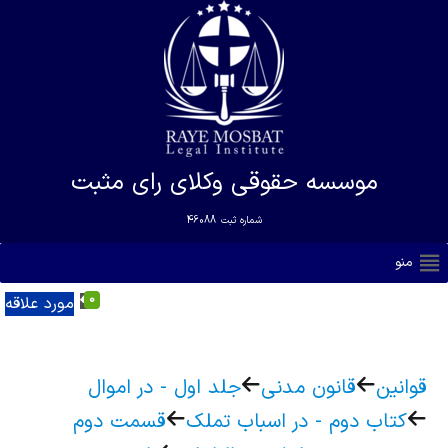
موسسه حقوقی وکلای رای مثبت
شماره ثبت
46088
منو
0
مورد علاقه
قوانین
قانون مدنی
جلد اول - در اموال
کتاب دوم - در اسباب تملک
قسمت دوم