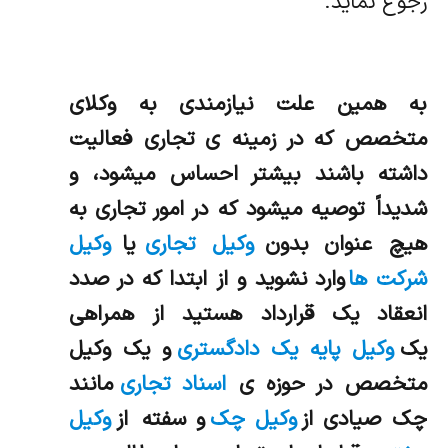
رجوع نماید.
به همين علت نيازمندي به وكلاي
متخصص كه در زمينه ي تجاري فعاليت
داشته باشند بيشتر احساس ميشود، و
شديداً توصيه ميشود كه در امور تجاري به
هيچ عنوان بدون
وكيل تجاری
یا
وکیل
شرکت ها
وارد نشويد و از ابتدا كه در صدد
انعقاد يك قرارداد هستيد از همراهي
یک
وکیل پایه یک دادگستری
و يك وكيل
متخصص در حوزه ي
اسناد تجاری
مانند
چک صیادی از
وکیل چک
و سفته از
وکیل