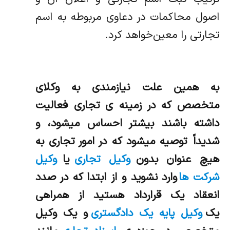
اصول محاکمات در دعاوی مربوطه به اسم
تجارتی را معین‌خواهد کرد.
به همين علت نيازمندي به وكلاي
متخصص كه در زمينه ي تجاري فعاليت
داشته باشند بيشتر احساس ميشود، و
شديداً توصيه ميشود كه در امور تجاري به
هيچ عنوان بدون
وكيل تجاری
یا
وکیل
شرکت ها
وارد نشويد و از ابتدا كه در صدد
انعقاد يك قرارداد هستيد از همراهي
یک
وکیل پایه یک دادگستری
و يك وكيل