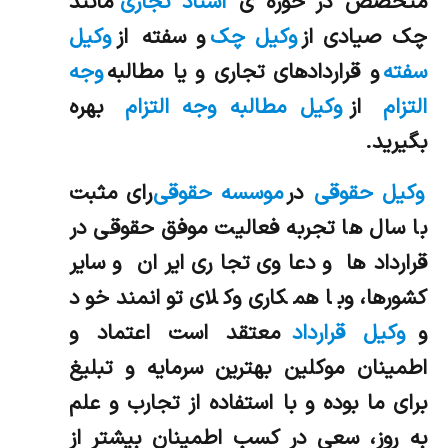
متخصص در حوزه ي
اسناد تجاری
مانند
چک صیادی از
وکیل چک
و سفته از
وکیل
سفته
و قراردادهاي تجاري و یا مطالبه
وجه
التزام
از
وکیل مطالبه وجه التزام
بهره
بگيريد.
وکیل حقوقی
در
موسسه حقوقی
رای مثبت
با سال ها تجربه فعالیت موفق حقوقی در
قراردادها و دعاوی تجاری ایران و سایر
کشورها، وبا همکاری وکلای توانمند خود
و
وکیل قرارداد
معتقد است اعتماد و
اطمینان موکلین بهترین سرمایه و تبلیغ
برای ما بوده و با استفاده از تجارب و علم
به روز، سعی در کسب اطمینان بیشتر از