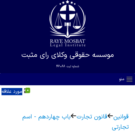
موسسه حقوقی وکلای رای مثبت
شماره ثبت
46088
منو
0
مورد علاقه
قوانین
قانون تجارت
باب چهاردهم - اسم
تجارتی