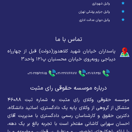
وکیل شهرداری
وکیل جرایم پزشکی تهران
وکیل دیوان عدالت اداری
تماس با ما
پاسداران خیابان شهید کلاهدوز(دولت) قبل از چهارراه
دیباجی روبه‌روی خیابان محسنیان پ۱۲۱ واحد۳
021-22562815
021-22776877
021-78351
درباره موسسه حقوقی رای مثبت
موسسه حقوقی وکلای رای مثبت به شماره ثبت ۴۶۰۸۸
متشکل از گروهی از وکلای پایه یک دادگستری، اساتید دانشگاه،
دکترین حقوق و کارشناسان رسمی دادگستری با مدیریت آقای
احسان سهرابی کاشانی مفتخر است با تجربه بالغ بر یک دهه،
با ارائه راهکارهای تخصصی و منطبق بر قوانین موضوعه و با