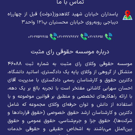
تماس با ما
پاسداران خیابان شهید کلاهدوز(دولت) قبل از چهارراه
دیباجی روبه‌روی خیابان محسنیان پ۱۲۱ واحد۳
021-22562815
021-22776877
021-78351
درباره موسسه حقوقی رای مثبت
موسسه حقوقی وکلای رای مثبت به شماره ثبت ۴۶۰۸۸
متشکل از گروهی از وکلای پایه یک دادگستری، اساتید دانشگاه،
دکترین حقوق و کارشناسان رسمی دادگستری با مدیریت آقای
احسان سهرابی کاشانی مفتخر است با تجربه بالغ بر یک دهه،
با ارائه راهکارهای تخصصی و منطبق بر قوانین موضوعه و با
استفاده از دانش و توان حرفه‌ای وکلای مجموعه که شامل
دکترین و کارشناسان ارشد حقوق خصوصی (حقوق قراردادها و
شرکت‌ها)، حقوق جزا و جرم‌شناسی، حقوق عمومی و حقوق
بین‌الملل می‌باشند به اشخاص حقیقی و حقوقی خدمات