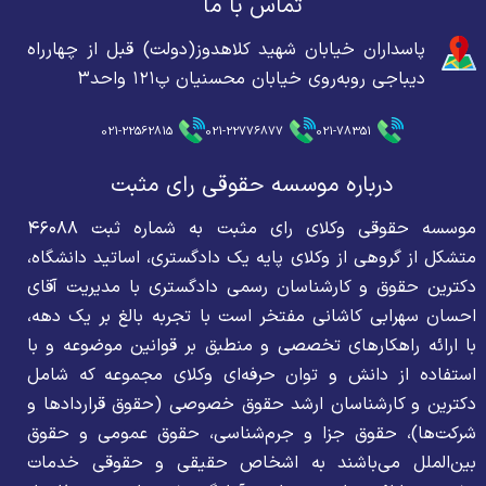
تماس با ما
پاسداران خیابان شهید کلاهدوز(دولت) قبل از چهارراه
دیباجی روبه‌روی خیابان محسنیان پ۱۲۱ واحد۳
021-22562815
021-22776877
021-78351
درباره موسسه حقوقی رای مثبت
موسسه حقوقی وکلای رای مثبت به شماره ثبت ۴۶۰۸۸
متشکل از گروهی از وکلای پایه یک دادگستری، اساتید دانشگاه،
دکترین حقوق و کارشناسان رسمی دادگستری با مدیریت آقای
احسان سهرابی کاشانی مفتخر است با تجربه بالغ بر یک دهه،
با ارائه راهکارهای تخصصی و منطبق بر قوانین موضوعه و با
استفاده از دانش و توان حرفه‌ای وکلای مجموعه که شامل
دکترین و کارشناسان ارشد حقوق خصوصی (حقوق قراردادها و
شرکت‌ها)، حقوق جزا و جرم‌شناسی، حقوق عمومی و حقوق
بین‌الملل می‌باشند به اشخاص حقیقی و حقوقی خدمات