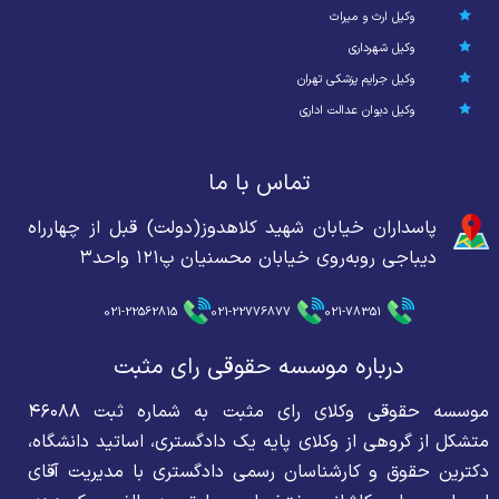
وکیل ارث و میراث
وکیل شهرداری
وکیل جرایم پزشکی تهران
وکیل دیوان عدالت اداری
تماس با ما
پاسداران خیابان شهید کلاهدوز(دولت) قبل از چهارراه
دیباجی روبه‌روی خیابان محسنیان پ۱۲۱ واحد۳
021-22562815
021-22776877
021-78351
درباره موسسه حقوقی رای مثبت
موسسه حقوقی وکلای رای مثبت به شماره ثبت ۴۶۰۸۸
متشکل از گروهی از وکلای پایه یک دادگستری، اساتید دانشگاه،
دکترین حقوق و کارشناسان رسمی دادگستری با مدیریت آقای