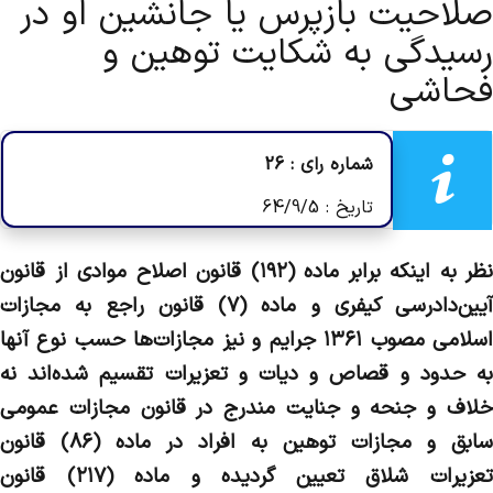
صلاحیت بازپرس یا جانشین او در
رسیدگی به شکایت توهین و
فحاشی
شماره رای : 26
تاریخ : 64/9/5
نظر به اينكه برابر ماده (۱۹۲) قانون اصلاح موادي از قانون
آيين‌دادرسي كيفري و ماده (۷) قانون راجع به مجازات
اسلامي مصوب ۱۳۶۱ جرايم و نيز مجازات‌ها حسب نوع آنها
به حدو‌د و قصاص و ديات و تعزيرات تقسيم شده‌اند نه
خلاف و جنحه و جنايت مندرج در قانون مجازات عمومي
سابق و مجازات توهين به افراد در ماده (۸۶) قانون
تعزيرات شلاق تعيين گرديده و ماده (۲۱۷) قانون