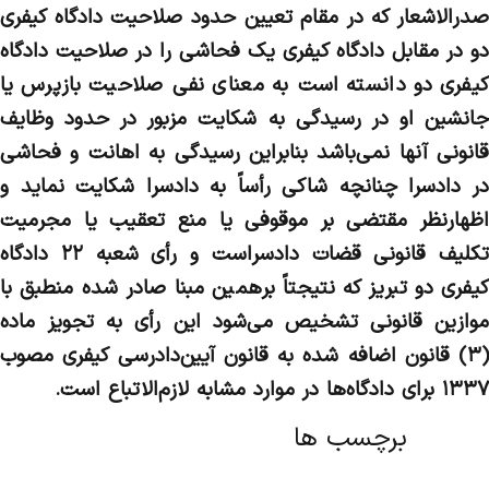
صدرالاشعار كه در مقام تعيين حدو‌د صلاحيت دادگاه كيفري
دو در مقابل دادگاه كيفري يك فحاشي را در صلاحيت دادگاه
كيفري دو دانسته است به معناي نفي صلاحيت بازپرس يا
جانشين او در رسيدگي به شكايت مزبور در حدو‌د و‌ظايف
قانوني آنها نمي‌باشد بنابراين رسيدگي به اهانت و فحاشي
در دادسرا چنانچه شاكي رأساً به دادسرا شكايت نمايد و
اظهارنظر مقتضي بر موقوفي يا منع تعقيب يا مجرميت
تكليف قانوني قضات دادسراست و رأي شعبه ۲۲ دادگاه
كيفري دو تبريز كه نتيجتاً برهمين مبنا صادر شده منطبق با
موازين قانوني تشخيص مي‌شود اين رأي به تجويز ماده
(۳) قانون اضافه شده به قانون آيين‌دادرسي كيفري مصوب
۱۳۳۷ براي دادگاه‌ها در موارد مشابه لازم‌الاتباع است.
برچسب ها