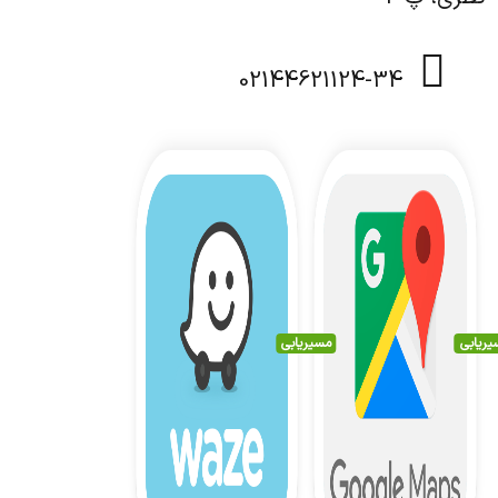
02144621124-34
یریابی
مسیریابی