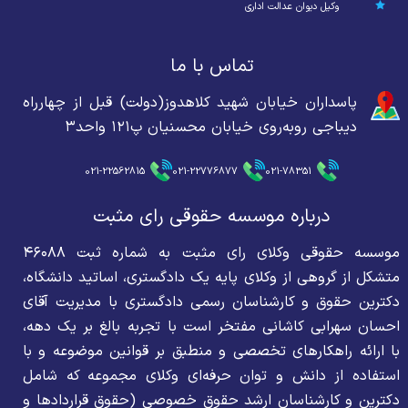
وکیل دیوان عدالت اداری
تماس با ما
پاسداران خیابان شهید کلاهدوز(دولت) قبل از چهارراه
دیباجی روبه‌روی خیابان محسنیان پ۱۲۱ واحد۳
021-22562815
021-22776877
021-78351
درباره موسسه حقوقی رای مثبت
موسسه حقوقی وکلای رای مثبت به شماره ثبت ۴۶۰۸۸
متشکل از گروهی از وکلای پایه یک دادگستری، اساتید دانشگاه،
دکترین حقوق و کارشناسان رسمی دادگستری با مدیریت آقای
احسان سهرابی کاشانی مفتخر است با تجربه بالغ بر یک دهه،
با ارائه راهکارهای تخصصی و منطبق بر قوانین موضوعه و با
استفاده از دانش و توان حرفه‌ای وکلای مجموعه که شامل
دکترین و کارشناسان ارشد حقوق خصوصی (حقوق قراردادها و