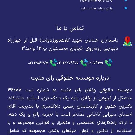
وکیل جرایم پزشکی تهران
وکیل دیوان عدالت اداری
تماس با ما
پاسداران خیابان شهید کلاهدوز(دولت) قبل از چهارراه
دیباجی روبه‌روی خیابان محسنیان پ۱۲۱ واحد۳
021-22562815
021-22776877
021-78351
درباره موسسه حقوقی رای مثبت
موسسه حقوقی وکلای رای مثبت به شماره ثبت ۴۶۰۸۸
متشکل از گروهی از وکلای پایه یک دادگستری، اساتید دانشگاه،
دکترین حقوق و کارشناسان رسمی دادگستری با مدیریت آقای
احسان سهرابی کاشانی مفتخر است با تجربه بالغ بر یک دهه،
با ارائه راهکارهای تخصصی و منطبق بر قوانین موضوعه و با
استفاده از دانش و توان حرفه‌ای وکلای مجموعه که شامل