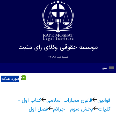
موسسه حقوقی وکلای رای مثبت
شماره ثبت
46088
منو
0
مورد علاقه
قوانین
قانون مجازات اسلامی
کتاب اول -
کلیات
بخش سوم - جرائم
فصل اول -