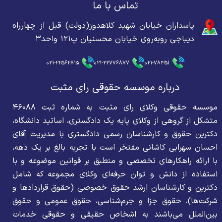
تماس با ما
پاسداران خیابان شهید کلاهدوز(دولت) قبل از چهارراه
دیباجی روبه‌روی خیابان محسنیان پ۱۲۱ واحد۳
021-22562815
021-22776877
021-78351
درباره موسسه حقوقی رای مثبت
موسسه حقوقی وکلای رای مثبت به شماره ثبت ۴۶۰۸۸
متشکل از گروهی از وکلای پایه یک دادگستری، اساتید دانشگاه،
دکترین حقوق و کارشناسان رسمی دادگستری با مدیریت آقای
احسان سهرابی کاشانی مفتخر است با تجربه بالغ بر یک دهه،
با ارائه راهکارهای تخصصی و منطبق بر قوانین موضوعه و با
استفاده از دانش و توان حرفه‌ای وکلای مجموعه که شامل
دکترین و کارشناسان ارشد حقوق خصوصی (حقوق قراردادها و
شرکت‌ها)، حقوق جزا و جرم‌شناسی، حقوق عمومی و حقوق
بین‌الملل می‌باشند به اشخاص حقیقی و حقوقی خدمات