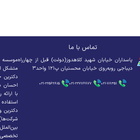
تماس با ما
پاسداران خیابان شهید کلاهدوز(دولت) قبل از چهارراه
دیباجی روبه‌روی خیابان محسنیان پ۱۲۱ واحد۳
متشکل از
دکترین ح
021-22562815
021-22776877
021-78351
احسان سه
با ارائه
استفاده 
دکترین و
شرکت‌ها
بین‌الم
تخصصی ار