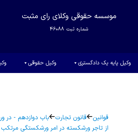
موسسه حقوقی وکلای رای مثبت
شماره ثبت
46088
وکیل پایه یک دادگستری
وکیل حقوقی
وکی
قوانین
قانون تجارت
باب دوازدهم - در 
از تاجر ورشکسته در امر ورشکستگی مرتکب 