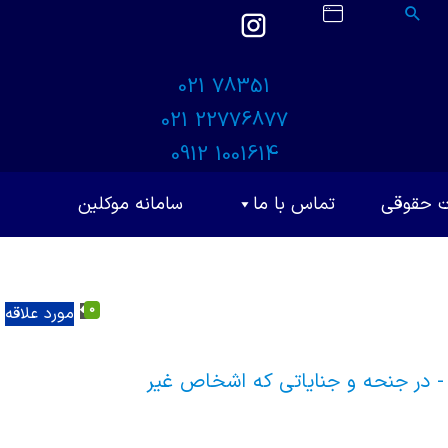
021 78351
021 22776877
0912 1001614
ت حقوقی
تماس با ما
سامانه موکلین
0
مورد علاقه
 در جنحه و جنایاتی که اشخاص غیر