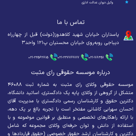
وکیل دیوان عدالت اداری
تماس با ما
پاسداران خیابان شهید کلاهدوز(دولت) قبل از چهارراه
دیباجی روبه‌روی خیابان محسنیان پ۱۲۱ واحد۳
021-22562815
021-22776877
021-78351
درباره موسسه حقوقی رای مثبت
موسسه حقوقی وکلای رای مثبت به شماره ثبت ۴۶۰۸۸
متشکل از گروهی از وکلای پایه یک دادگستری، اساتید دانشگاه،
دکترین حقوق و کارشناسان رسمی دادگستری با مدیریت آقای
احسان سهرابی کاشانی مفتخر است با تجربه بالغ بر یک دهه،
با ارائه راهکارهای تخصصی و منطبق بر قوانین موضوعه و با
استفاده از دانش و توان حرفه‌ای وکلای مجموعه که شامل
دکترین و کارشناسان ارشد حقوق خصوصی (حقوق قراردادها و