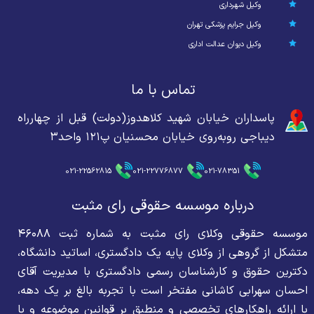
وکیل شهرداری
وکیل جرایم پزشکی تهران
وکیل دیوان عدالت اداری
تماس با ما
پاسداران خیابان شهید کلاهدوز(دولت) قبل از چهارراه
دیباجی روبه‌روی خیابان محسنیان پ۱۲۱ واحد۳
021-22562815
021-22776877
021-78351
درباره موسسه حقوقی رای مثبت
موسسه حقوقی وکلای رای مثبت به شماره ثبت ۴۶۰۸۸
متشکل از گروهی از وکلای پایه یک دادگستری، اساتید دانشگاه،
دکترین حقوق و کارشناسان رسمی دادگستری با مدیریت آقای
احسان سهرابی کاشانی مفتخر است با تجربه بالغ بر یک دهه،
با ارائه راهکارهای تخصصی و منطبق بر قوانین موضوعه و با