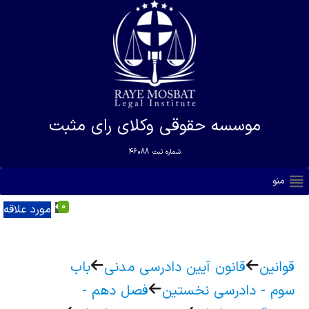
موسسه حقوقی وکلای رای مثبت
شماره ثبت
46088
منو
0
مورد علاقه
قوانین
قانون آیین دادرسی مدنی
باب
سوم - دادرسی نخستین
فصل دهم -