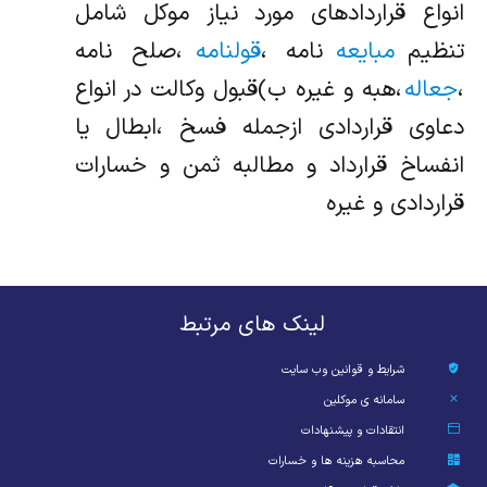
انواع قراردادهای مورد نیاز موکل شامل
تنظیم
مبایعه
نامه ،
قولنامه
،صلح نامه
،
جعاله
،هبه و غیره ب)قبول وکالت در انواع
دعاوی قراردادی ازجمله فسخ ،ابطال یا
انفساخ قرارداد و مطالبه ثمن و خسارات
قراردادی و غیره
لینک های مرتبط
شرایط و قوانین وب سایت
سامانه ی موکلین
انتقادات و پیشنهادات
محاسبه هزینه ها و خسارات