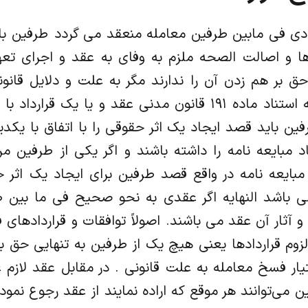
ادی فی مابین طرفین معامله منعقد می گردد طرفین با 
دها و اصالت الصحه ملزم به وفای به عقد و اجرای تع
 بر هم زدن آن را ندارند مگر به علت و دلایل قانونی
اختصار به آن می پردازیم. به استناد ماده ۱۹۱ قانون مدنی عقد و 
ین باید قصد ایجاد یک اثر حقوقی را با اتفاق با یکدیگ
د مبایعه نامه را داشته باشند و اگر یکی از طرفین 
ی مبایعه نامه در واقع قصد طرفین برای ایجاد یک اث
ی باشد النهایه اگر عقدی به نحو صحیح فی ما بین ط
 آثار آن عقد می باشند. اصولاً توافقات و قراردادهای ف
لزوم قراردادها یعنی هیچ یک از طرفین به تنهایی حق بر
تیار فسخ معامله به علت قانونی . در مقابل عقد لازم
می‌توانند هر موقع که اراده نمایند از عقد رجوع نموده