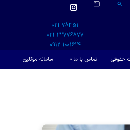
021 78351
021 22776877
0912 1001614
ت حقوقی
تماس با ما
سامانه موکلین