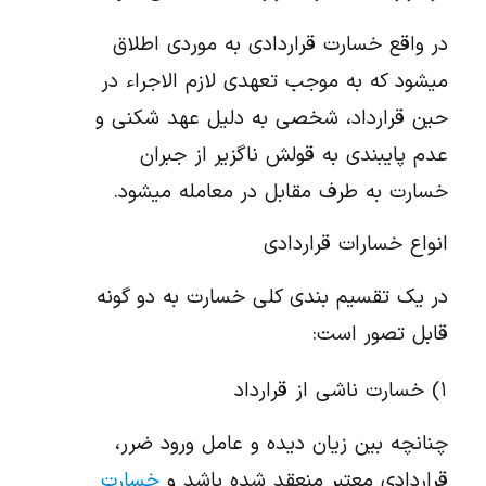
در واقع خسارت قراردادی به موردی اطلاق
می‎شود كه به موجب تعهدی لازم الاجراء در
حین قرارداد، شخصی به‎ دلیل عهد شکنی و
عدم پایبندی به قولش ناگزير از جبران
خسارت به طرف مقابل در معامله می‎شود.
انواع خسارات قراردادی
در یک تقسیم بندی کلی خسارت به دو گونه
قابل تصور است:
۱) خسارت ناشي از قرارداد
چنانچه بين زيان ديده و عامل ورود ضرر،
قراردادی معتبر منعقد شده باشد و
خسارت