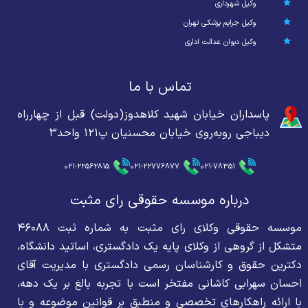
وکیل شهرداری
وکیل جرایم پزشکی تهران
وکیل دیوان عدالت اداری
تماس با ما
پاسداران خیابان شهید کلاهدوز(دولت) قبل از چهارراه
دیباجی روبه‌روی خیابان محسنیان پ۱۲۱ واحد۳
021-22562815
021-22776877
021-78351
درباره موسسه حقوقی رای مثبت
موسسه حقوقی وکلای رای مثبت به شماره ثبت ۴۶۰۸۸
متشکل از گروهی از وکلای پایه یک دادگستری، اساتید دانشگاه،
دکترین حقوق و کارشناسان رسمی دادگستری با مدیریت آقای
احسان سهرابی کاشانی مفتخر است با تجربه بالغ بر یک دهه،
با ارائه راهکارهای تخصصی و منطبق بر قوانین موضوعه و با