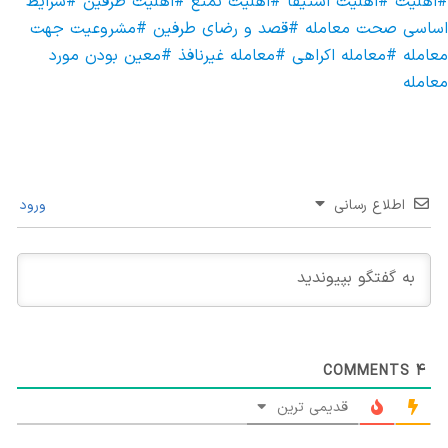
#اهلیت
#اهلیت استیفا
#اهلیت تمتع
#اهلیت طرفین
#شرایط
اساسی صحت معامله
#قصد و رضای طرفین
#مشروعیت جهت
معامله
#معامله اکراهی
#معامله غیرنافذ
#معین بودن مورد
معامله
اطلاع رسانی
ورود
COMMENTS
4
قدیمی ترین