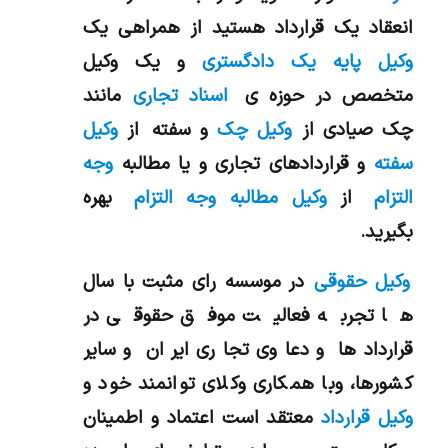
انعقاد يك قرارداد هستيد از همراهي یک
وکیل پایه یک دادگستری
و يك وكيل
متخصص در حوزه ي
اسناد تجاری
مانند
چک صیادی از
وکیل چک
و سفته از
وکیل
سفته
و قراردادهاي تجاري و یا مطالبه
وجه
التزام
از
وکیل مطالبه وجه التزام
بهره
بگيريد.
وکیل حقوقی
در موسسه رای مثبت با سال
ها تجربه فعالیت موفق حقوقی در
قراردادها و دعاوی تجاری ایران و سایر
کشورها، وبا همکاری وکلای توانمند خود و
وکیل قرارداد
معتقد است اعتماد و اطمینان