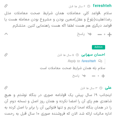
fereshteh
6 سال ها قبل
سلام ،قواعد کلی معاملات همان شرایط صحت معاملات مثل
رضا،اهلیت(بلوغ و عقل)معین بودن و مشروع بودن معامله هست یا
قواعد دیگری هم هست لطفا اگه هست راهنمایی کنین .متشکرم
پاسخ
0
Admin
احسان سهرابی
5 سال ها قبل
fereshteh
Reply to
سلام بله همان شرایط صحت معاملات است
پاسخ
0
علی
3 سال ها قبل
اینجانب ۱۹ سال پیش یک قولنامه صوری در بنگاه نوشتم و هیچ
شاهدی هم پای آن را امضا نکرده و همان روز اصل و نسخه دوم آن
را در همان بنگاه امحا کردیم و تنها فتوکپی آن را برابر با اصل کرده به
اداره مالیات ارائه شد الان که فروشنده صوری ۱۰ سال قبل به رحمت