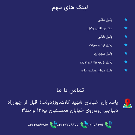
لینک های مهم
وکیل ملکی
مشاوره تلفنی وکیل
وکیل بانکی
وکیل ارث و میراث
وکیل شهرداری
وکیل جرایم پزشکی تهران
وکیل دیوان عدالت اداری
تماس با ما
پاسداران خیابان شهید کلاهدوز(دولت) قبل از چهارراه
دیباجی روبه‌روی خیابان محسنیان پ۱۲۱ واحد۳
021-22562815
021-22776877
021-78351