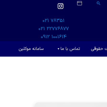
021 78351
021 22776877
0912 1001614
ت حقوقی
تماس با ما
سامانه موکلین