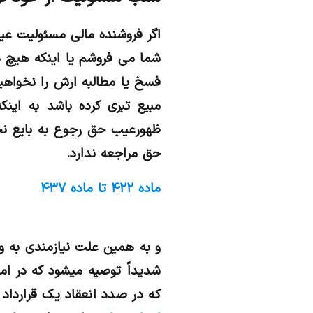
اگر فروشنده مالی مسئولیت عیوب
شما می فروشم یا اینکه هیچ م
مبیع تبری کرده باشد به این
ظهور‌عیب حق رجوع به بایع ن
حق مراجعه ندارد.
ماده ۴۲۲ تا ماده ۴۳۷
و به همين علت نيازمندي به 
شديداً توصيه ميشود كه در ام
كه در صدد انعقاد يك قراردا