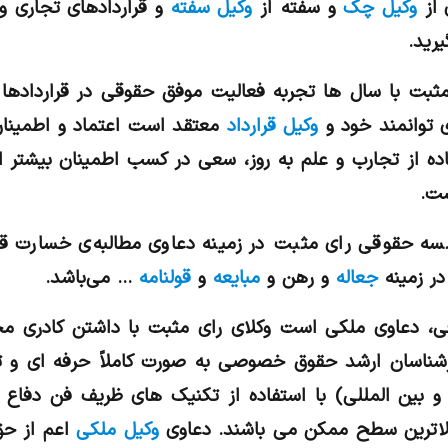
 از
وکیل چک
و سفته از
وکیل سفته
و قراردادهاي تجاري و 
ريد.
بت با سال ها تجربه فعالیت موفق حقوقی در قراردادها و
ی توانمند خود و
وکیل قرارداد
معتقد است اعتماد و اطمینان 
تفاده از تجارب و علم به روز، سعی در کسب اطمینان بیشتر 
ت.
قوقی رای مثبت در زمینه دعاوی مطالبه‌ی خسارت قرارد
ر زمینه
جعاله
و رهن و
مبایعه
و
قولنامه
… می‌باشد.
ارشناسان ارشد حقوق خصوصی به صورت کاملاً حرفه ای و
 بین المللی) با استفاده از تکنیک های ظریف فن دفاع 
لاترین سطح ممکن می باشند. دعاوی
وکیل ملکی
اعم از حق