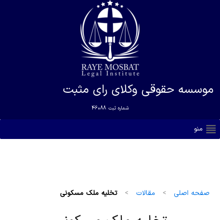
موسسه حقوقی وکلای رای مثبت
شماره ثبت
46088
منو
صفحه اصلی
>
مقالات
>
تخلیه ملک مسکونی