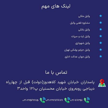
لینک های مهم
وکیل ملکی
مشاوره تلفنی وکیل
وکیل بانکی
وکیل ارث و میراث
وکیل شهرداری
وکیل جرایم پزشکی تهران
وکیل دیوان عدالت اداری
تماس با ما
پاسداران خیابان شهید کلاهدوز(دولت) قبل از چهارراه
دیباجی روبه‌روی خیابان محسنیان پ۱۲۱ واحد۳
021-22562815
021-22776877
021-78351