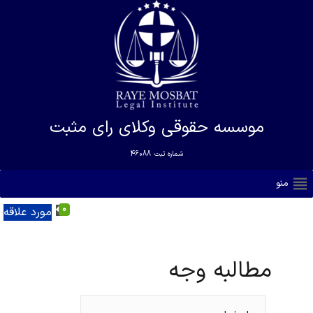
موسسه حقوقی وکلای رای مثبت
شماره ثبت
46088
منو
0
مورد علاقه
مطالبه وجه