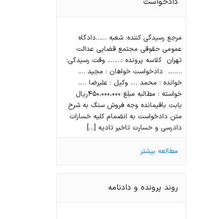
دادخواست
مرجع رسيدگي كننده: شعبه ……دادگاه
عمومي حقوقي مجتمع قضایی عدالت
تهران كلاسه پرونده :…….. وقت رسيدگي:
…….. دادخواست خواهان : مجید ….
خوانده : محمد …. وكيل : عليرضا …..
خواسته : مطالبه مبلغ ۴۵۰،۰۰۰،۰۰۰ريال
بابت باقيمانده وجه فروش سنگ به شرح
متن دادخواست به انضمام كليه خسارات
دادرسي و خسارت تاخير تاديه […]
مطالعه بیشتر
روند پرونده و دادنامه