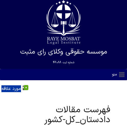
موسسه حقوقی وکلای رای مثبت
شماره ثبت
46088
منو
0
مورد علاقه
فهرست مقالات
دادستان_کل-کشور