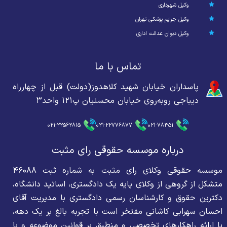
وکیل شهرداری
وکیل جرایم پزشکی تهران
وکیل دیوان عدالت اداری
تماس با ما
پاسداران خیابان شهید کلاهدوز(دولت) قبل از چهارراه
دیباجی روبه‌روی خیابان محسنیان پ۱۲۱ واحد۳
021-22562815
021-22776877
021-78351
درباره موسسه حقوقی رای مثبت
موسسه حقوقی وکلای رای مثبت به شماره ثبت ۴۶۰۸۸
متشکل از گروهی از وکلای پایه یک دادگستری، اساتید دانشگاه،
دکترین حقوق و کارشناسان رسمی دادگستری با مدیریت آقای
احسان سهرابی کاشانی مفتخر است با تجربه بالغ بر یک دهه،
با ارائه راهکارهای تخصصی و منطبق بر قوانین موضوعه و با