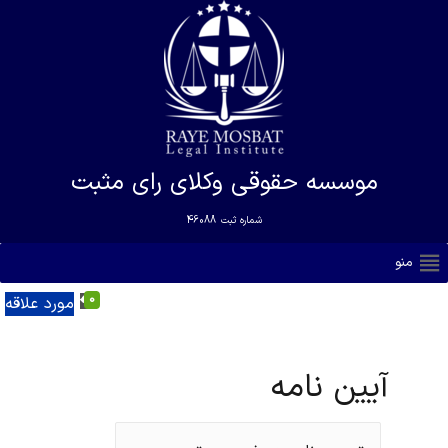
موسسه حقوقی وکلای رای مثبت
شماره ثبت
46088
منو
0
مورد علاقه
آیین نامه