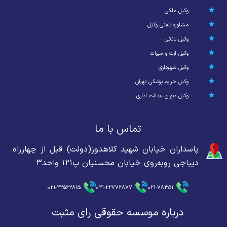
وکیل ملکی
مشاوره تلفنی وکیل
وکیل بانکی
وکیل ارث و میراث
وکیل شهرداری
وکیل جرایم پزشکی تهران
وکیل دیوان عدالت اداری
تماس با ما
پاسداران خیابان شهید کلاهدوز(دولت) قبل از چهارراه
دیباجی روبه‌روی خیابان محسنیان پ۱۲۱ واحد۳
021-22562815
021-22776877
021-78351
درباره موسسه حقوقی رای مثبت