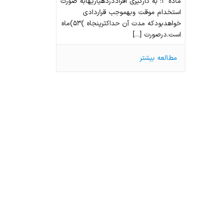
ماده ۳: به كارگيري افراد‌در‌دهياريها‌به صورت
استخدام موقت و‌بهموجب قراردادي
خواهد‌بود‌كه مدت آن حداكثر‌پنجاه )۵۳‌)ماه
است.‌درصورت […]
مطالعه بیشتر