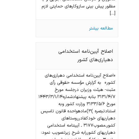
منظور پیش‌ بینی سازوکارهای حمایتی لازم
[…]
مطالعه بیشتر
اصلاح آیین‌نامه استخدامی
دهیاری‌های کشور
«اصلاح آیین‌نامه استخدامی دهیاری‌های
کشور» به گزارش مؤسسه حقوقی رأی
مثبت- هيئت وزيران در‌جلسه مورخ
۳۱۳۱/۴/۷ بنا‌به پيشنهاد‌شماره۱۴۴۳/۳/۱/۱۴
مورخ ۳۱۳۳/۵/۶ وزارت كشور‌ و‌به
استناد‌تبصره )۳‌)مادهواحده قانون تاسيس
دهياريهاي خودكفا‌در‌روستاهاي
كشور‌ـ‌مصوب۳۱۷۷ ـ‌ آييننامه استخدامي
دهياريهاي كشور‌را‌به شرح زير‌تصويب نمود: