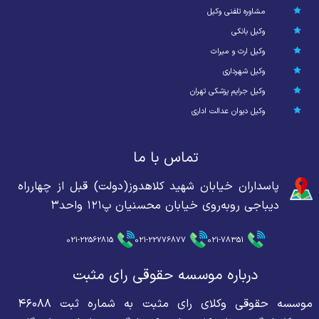
مشاوره تلفنی وکیل
وکیل بانکی
وکیل ارث و میراث
وکیل شهرداری
وکیل جرایم پزشکی تهران
وکیل دیوان عدالت اداری
تماس با ما
پاسداران خیابان شهید کلاهدوز(دولت) قبل از چهارراه
دیباجی روبه‌روی خیابان محسنیان پ۱۲۱ واحد۳
021-22562815
021-22776877
021-78351
درباره موسسه حقوقی رای مثبت
موسسه حقوقی وکلای رای مثبت به شماره ثبت ۴۶۰۸۸