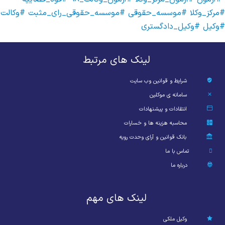
#مرکز_وکلا
#موسسه_حقوقی
#موسسه_حقوقی_رای_مثبت
#وکالت
#وکیل
#وکیل_دادگستری
لینک های مرتبط
شرایط و قوانین وب سایت
سامانه ی موکلین
انتقادات و پیشنهادات
محاسبه هزینه ها و خسارات
بانک قوانین و آرای وحدت رویه
تماس با ما
درباره ما
لینک های مهم
وکیل ملکی