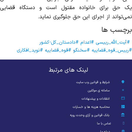
یک حق برای خانواده مقتول است و دستگاه قضایی
نمی‌تواند از اجرای این حق جلوگیری نماید.
برچسب ها
#آیت_الله_رییسی
#اعدام
#دادستان_کل-کشور
#رییس_قوه_قضاییه
#سخنگو
#قوه_قضاییه
#نوید_افکاری
لینک های مرتبط
شرایط و قوانین وب سایت
سامانه ی موکلین
انتقادات و پیشنهادات
محاسبه هزینه ها و خسارات
بانک قوانین و آرای وحدت رویه
تماس با ما
درباره ما