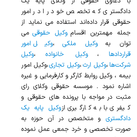
با دعاوی حقوقی از وکلای پایه یک
دادگستری که تخصص خود را در امور
حقوقی قرار داده‌اند استفاده می نماید از
جمله مهمترین اقسام
وکیل حقوقی
می
توان به
وکیل ملکی
،
وکیل امور
قراردادها
،
وکیل خانواده
،
وکیل
شرکت‌ها
،
وکیل ارث
،
وکیل تجاری
،وکیل امور
بیمه ، وکیل روابط کارگر و کارفرمایی و غیره
اشاره نمود . موسسه حقوقی وکلای رای
مثبت در مواجه با پرونده های حقوقی و
کیفری با به کارگیری از
وکیل پایه یک
دادگستری
و متخصص در آن حوزه به
صورت تخصصی و خرد جمعی عمل نموده