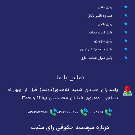
وکیل ملکی
مشاوره تلفنی وکیل
وکیل بانکی
وکیل ارث و میراث
وکیل شهرداری
وکیل جرایم پزشکی تهران
وکیل دیوان عدالت اداری
تماس با ما
پاسداران خیابان شهید کلاهدوز(دولت) قبل از چهارراه
دیباجی روبه‌روی خیابان محسنیان پ۱۲۱ واحد۳
021-22562815
021-22776877
021-78351
درباره موسسه حقوقی رای مثبت