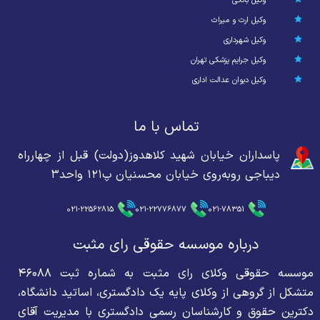
وکیل بانکی
وکیل ارث و میراث
وکیل شهرداری
وکیل جرایم پزشکی تهران
وکیل دیوان عدالت اداری
تماس با ما
پاسداران خیابان شهید کلاهدوز(دولت) قبل از چهارراه
دیباجی روبه‌روی خیابان محسنیان پ۱۲۱ واحد۳
021-22562815
021-22776877
021-78351
درباره موسسه حقوقی رای مثبت
موسسه حقوقی وکلای رای مثبت به شماره ثبت ۴۶۰۸۸
متشکل از گروهی از وکلای پایه یک دادگستری، اساتید دانشگاه،
دکترین حقوق و کارشناسان رسمی دادگستری با مدیریت آقای