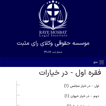
موسسه حقوقی وکلای رای مثبت
شماره ثبت
46088
منو
فقره اول - در خیارات
(1)
اول – در خیار مجلس
(1)
دوم – در خیار حیوان