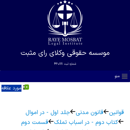
موسسه حقوقی وکلای رای مثبت
شماره ثبت
46088
منو
0
مورد علاقه
قوانین
قانون مدنی
جلد اول - در اموال
کتاب دوم - در اسباب تملک
قسمت دوم