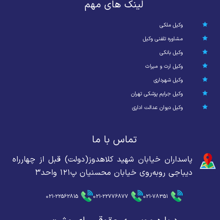
لینک های مهم
وکیل ملکی
مشاوره تلفنی وکیل
وکیل بانکی
وکیل ارث و میراث
وکیل شهرداری
وکیل جرایم پزشکی تهران
وکیل دیوان عدالت اداری
تماس با ما
پاسداران خیابان شهید کلاهدوز(دولت) قبل از چهارراه
دیباجی روبه‌روی خیابان محسنیان پ۱۲۱ واحد۳
021-22562815
021-22776877
021-78351