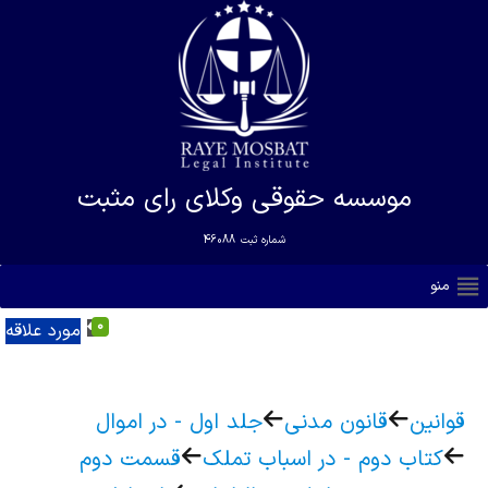
موسسه حقوقی وکلای رای مثبت
شماره ثبت
46088
منو
0
مورد علاقه
قوانین
قانون مدنی
جلد اول - در اموال
کتاب دوم - در اسباب تملک
قسمت دوم