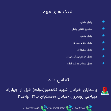
لینک های مهم
وکیل ملکی
مشاوره تلفنی وکیل
وکیل بانکی
وکیل ارث و میراث
وکیل شهرداری
وکیل جرایم پزشکی تهران
وکیل دیوان عدالت اداری
تماس با ما
پاسداران خیابان شهید کلاهدوز(دولت) قبل از چهارراه
دیباجی روبه‌روی خیابان محسنیان پ۱۲۱ واحد۳
021-22562815
021-22776877
021-78351