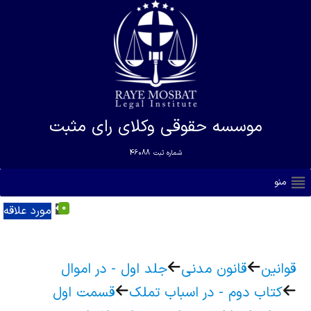
موسسه حقوقی وکلای رای مثبت
شماره ثبت
46088
منو
0
مورد علاقه
قوانین
قانون مدنی
جلد اول - در اموال
کتاب دوم - در اسباب تملک
قسمت اول