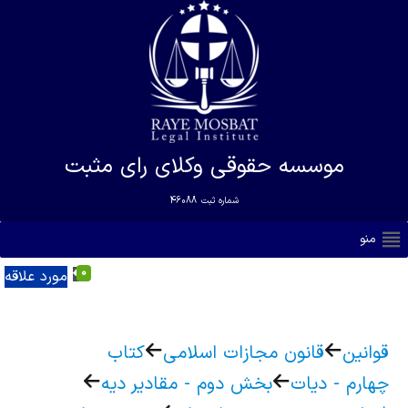
موسسه حقوقی وکلای رای مثبت
شماره ثبت
46088
منو
0
مورد علاقه
قوانین
قانون مجازات اسلامی
کتاب
چهارم - دیات
بخش دوم - مقادیر دیه