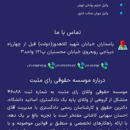
وکیل جرایم پزشکی تهران
وکیل دیوان عدالت اداری
تماس با ما
پاسداران خیابان شهید کلاهدوز(دولت) قبل از چهارراه
دیباجی روبه‌روی خیابان محسنیان پ۱۲۱ واحد۳
021-22562815
021-22776877
021-78351
درباره موسسه حقوقی رای مثبت
موسسه حقوقی وکلای رای مثبت به شماره ثبت ۴۶۰۸۸
متشکل از گروهی از وکلای پایه یک دادگستری، اساتید دانشگاه،
دکترین حقوق و کارشناسان رسمی دادگستری با مدیریت آقای
احسان سهرابی کاشانی مفتخر است با تجربه بالغ بر یک دهه،
با ارائه راهکارهای تخصصی و منطبق بر قوانین موضوعه و با