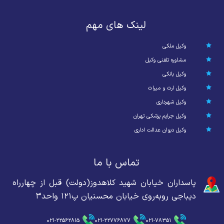
لینک های مهم
وکیل ملکی
مشاوره تلفنی وکیل
وکیل بانکی
وکیل ارث و میراث
وکیل شهرداری
وکیل جرایم پزشکی تهران
وکیل دیوان عدالت اداری
تماس با ما
پاسداران خیابان شهید کلاهدوز(دولت) قبل از چهارراه
دیباجی روبه‌روی خیابان محسنیان پ۱۲۱ واحد۳
021-22562815
021-22776877
021-78351