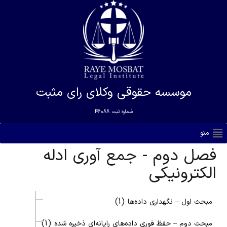
موسسه حقوقی وکلای رای مثبت
شماره ثبت
46088
منو
فصل دوم - جمع آوری ادله
الکترونیکی
(1)
مبحث اول – نگهداری داده‌ها
(1)
مبحث دوم – حفظ فوری داده‌های رایانه‌ای ذخیره شده