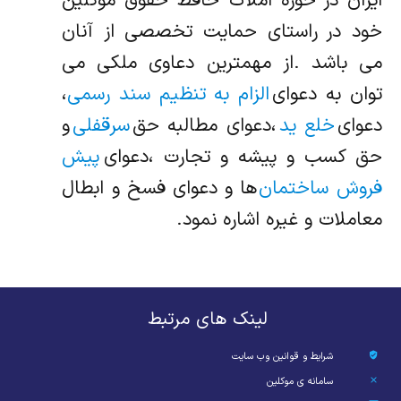
ایران در حوزه املاک حافظ حقوق موکلین
خود در راستای حمایت تخصصی از آنان
می باشد .از مهمترین دعاوی ملکی می
توان به دعوای
الزام به تنظیم سند رسمی
،
دعوای
خلع ید
،دعوای مطالبه حق
سرقفلی
و
حق کسب و پیشه و تجارت ،دعوای
پیش
فروش ساختمان
ها و دعوای فسخ و ابطال
معاملات و غیره اشاره نمود.
لینک های مرتبط
شرایط و قوانین وب سایت
سامانه ی موکلین