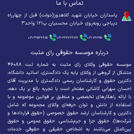
تماس با ما
پاسداران خیابان شهید کلاهدوز(دولت) قبل از چهارراه
دیباجی روبه‌روی خیابان محسنیان پ۱۲۱ واحد۳
021-22562815
021-22776877
021-78351
درباره موسسه حقوقی رای مثبت
موسسه حقوقی وکلای رای مثبت به شماره ثبت ۴۶۰۸۸
متشکل از گروهی از وکلای پایه یک دادگستری، اساتید دانشگاه،
دکترین حقوق و کارشناسان رسمی دادگستری با مدیریت آقای
احسان سهرابی کاشانی مفتخر است با تجربه بالغ بر یک دهه،
با ارائه راهکارهای تخصصی و منطبق بر قوانین موضوعه و با
استفاده از دانش و توان حرفه‌ای وکلای مجموعه که شامل
دکترین و کارشناسان ارشد حقوق خصوصی (حقوق قراردادها و
شرکت‌ها)، حقوق جزا و جرم‌شناسی، حقوق عمومی و حقوق
بین‌الملل می‌باشند به اشخاص حقیقی و حقوقی خدمات