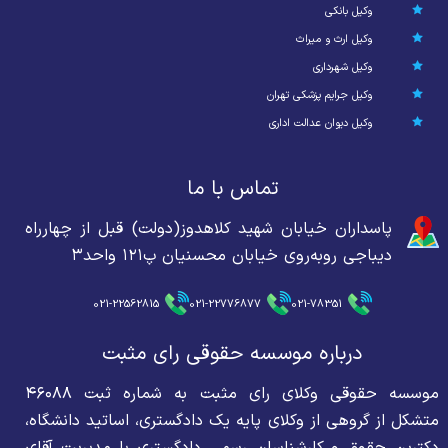
وکیل بانکی
وکیل ارث و میراث
وکیل شهرداری
وکیل جرایم پزشکی تهران
وکیل دیوان عدالت اداری
تماس با ما
پاسداران خیابان شهید کلاهدوز(دولت) قبل از چهارراه
دیباجی روبه‌روی خیابان محسنیان پ۱۲۱ واحد۳
021-22562815
021-22776877
021-78351
درباره موسسه حقوقی رای مثبت
موسسه حقوقی وکلای رای مثبت به شماره ثبت ۴۶۰۸۸
متشکل از گروهی از وکلای پایه یک دادگستری، اساتید دانشگاه،
دکترین حقوق و کارشناسان رسمی دادگستری با مدیریت آقای