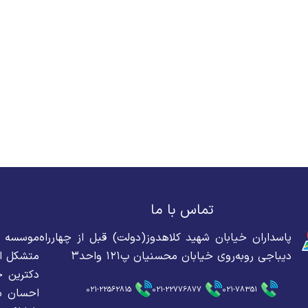
تماس با ما
پاسداران خیابان شهید کلاهدوز(دولت) قبل از چهارراه
دیباجی روبه‌روی خیابان محسنیان پ۱۲۱ واحد۳
متشکل از
دکترین ح
021-22562815
021-22776877
021-78351
احسان سه