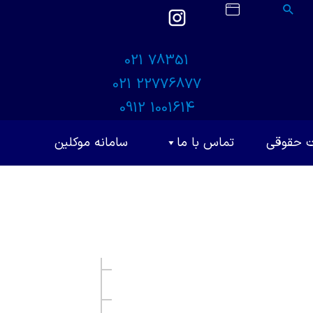
021 78351
021 22776877
0912 1001614
ت حقوقی
تماس با ما
سامانه موکلین