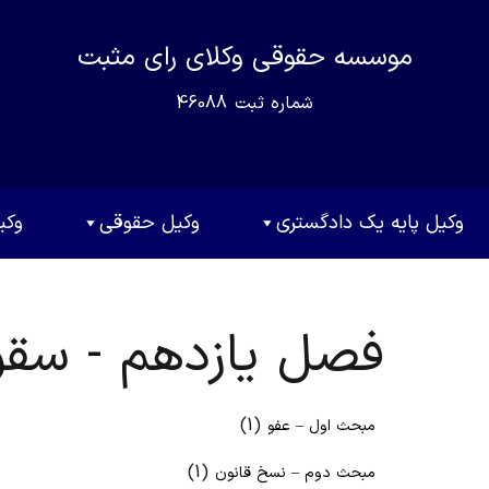
موسسه حقوقی وکلای رای مثبت
شماره ثبت
46088
وکیل پایه یک دادگستری
وکیل حقوقی
وکی
فصل یازدهم - سق
(1)
مبحث اول – عفو
(1)
مبحث دوم – نسخ قانون