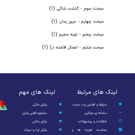
(1)
مبحث سوم – گذشت شاکی
(1)
مبحث چهارم – مرور زمان
(1)
مبحث پنجم – توبه مجرم
(1)
مبحث ششم – اعمال قاعده درأ
لینک های مرتبط
لینک های مهم
شرایط و قوانین وب سایت
وکیل ملکی
سامانه ی موکلین
مشاوره تلفنی وکیل
انتقادات و پیشنهادات
وکیل بانکی
محاسبه هزینه ها و
وکیل ارث و میراث