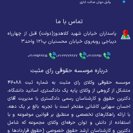
وکیل دیوان عدالت اداری
تماس با ما
پاسداران خیابان شهید کلاهدوز(دولت) قبل از چهارراه
دیباجی روبه‌روی خیابان محسنیان پ۱۲۱ واحد۳
021-22562815
021-22776877
021-78351
درباره موسسه حقوقی رای مثبت
موسسه حقوقی وکلای رای مثبت به شماره ثبت ۴۶۰۸۸
متشکل از گروهی از وکلای پایه یک دادگستری، اساتید دانشگاه،
دکترین حقوق و کارشناسان رسمی دادگستری با مدیریت آقای
احسان سهرابی کاشانی مفتخر است با تجربه بالغ بر یک دهه،
با ارائه راهکارهای تخصصی و منطبق بر قوانین موضوعه و با
استفاده از دانش و توان حرفه‌ای وکلای مجموعه که شامل
دکترین و کارشناسان ارشد حقوق خصوصی (حقوق قراردادها و