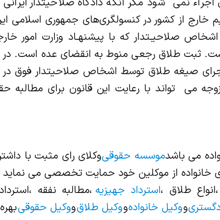
 اجراء نمی ‌ شود مگر آنکه دادگاه صلاحیتدار ایران
یم خارج از کشور در کنسولگری‌های جمهوری اسلامی ای
اشخاص صلاحیـتدار که با پیشنهـاد وزارت امور خا
ست. ثبت طلاق رجعی منوط به انقضای عده است. در طل
اجرای صیغه طلاق توسط اشخاص صلاحیتدار فوق در ک
جه می ‌ تواند با رعایت این قانون برای مطالبه حقو
اده می باشد
موسسه حقوقی
وکلای رای مثبت با داشت
 خانواده از موکلین خود حمایت تخصصی می نماید 
انواع طلاق ،
استرداد جهیزیه
،مطالبه نفقه ،استرداد
دگستری
و
وکیل خانواده
و
وکیل طلاق
و
وکیل حقوقی
بهره