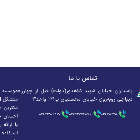
تماس با ما
پاسداران خیابان شهید کلاهدوز(دولت) قبل از چهارراه
دیباجی روبه‌روی خیابان محسنیان پ۱۲۱ واحد۳
متشکل از
دکترین ح
021-22562815
021-22776877
021-78351
احسان سه
با ارائه
استفاده 