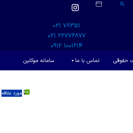
021 78351
021 22776877
0912 1001614
ت حقوقی
تماس با ما
سامانه موکلین
0
مورد علاقه