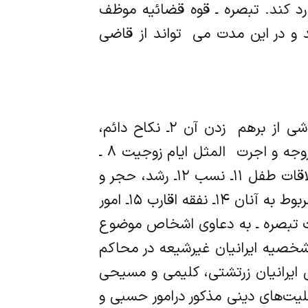
 رد کند. تبصره ـ قوه قضائیه موظف
و در این مدت می ‌ تواند از قاضی
ماده ۴ رسیدگی به امور و دعاوی زیر در صلاحیت دادگاه خانواده است: ۱ـ نامزدی و خسارات ناشی از برهم ‌ زدن آن ۲ـ نکاح دائم،
موقت و اذن در نکاح ۳ـ شروط ضمن عقد نکاح ۴ـ ازدواج مجدد ۵ ـ جهیزیه ۶ ـ مهریه ۷ـ نفقه زوجه و اجرت ‌ المثل ایام زوجیت ۸ ـ
تمکین و نشوز ۹ـ طلاق، رجوع، فسخ و انفساخ نکاح، بذل مدت و انقضای آن ۱۰ـ حضانت و ملاقات طفل ۱۱ـ نسب ۱۲ـ رشد، حجر و
رفع آن ۱۳ـ ولایت قهری، قیمومت، امور مربوط به ناظر و امین اموال محجوران و وصایت در امور مربوط به آنان ۱۴ـ نفقه اقارب ۱۵ـ امور
رستی کودکان بی ‌ سرپرست ۱۷ـ اهدای جنین ۱۸ـ تغییر جنسیت تبصره ـ به دعاوی اشخاص موضوع
عایت احوال شخصیه ایرانیان غیرشیعه در محاکم
دینی ایرانیان زرتشتی، کلیمی و مسیحی
قلیت‌های دینی مذکور درامور حسبی و