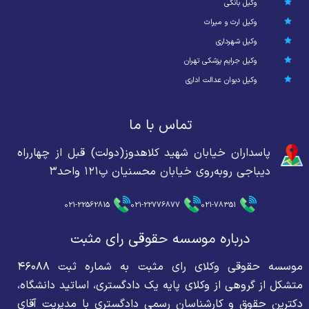
وکیل بانکی
وکیل ارث و میراث
وکیل شهرداری
وکیل جرایم پزشکی تهران
وکیل دیوان عدالت اداری
تماس با ما
پاسداران خیابان شهید کلاهدوز(دولت) قبل از چهارراه
دیباجی روبه‌روی خیابان محسنیان پ۱۲۱ واحد۳
021-22562815
021-22776877
021-78351
درباره موسسه حقوقی رای مثبت
موسسه حقوقی وکلای رای مثبت به شماره ثبت ۴۶۰۸۸
متشکل از گروهی از وکلای پایه یک دادگستری، اساتید دانشگاه،
دکترین حقوق و کارشناسان رسمی دادگستری با مدیریت آقای