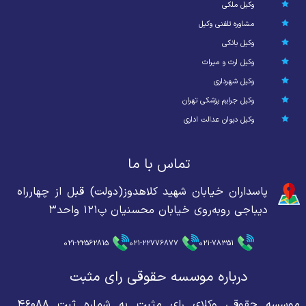
وکیل ملکی
مشاوره تلفنی وکیل
وکیل بانکی
وکیل ارث و میراث
وکیل شهرداری
وکیل جرایم پزشکی تهران
وکیل دیوان عدالت اداری
تماس با ما
پاسداران خیابان شهید کلاهدوز(دولت) قبل از چهارراه
دیباجی روبه‌روی خیابان محسنیان پ۱۲۱ واحد۳
021-22562815
021-22776877
021-78351
درباره موسسه حقوقی رای مثبت
موسسه حقوقی وکلای رای مثبت به شماره ثبت ۴۶۰۸۸