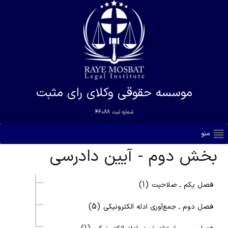
موسسه حقوقی وکلای رای مثبت
شماره ثبت
46088
منو
بخش دوم - آیین دادرسی
(1)
فصل يكم ـ‌ صلاحيت
(5)
فصل دوم ـ جمع‌آوري ادله الكترونيكي