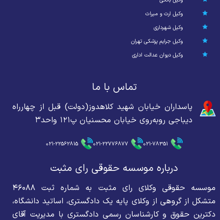
وکیل بانکی
وکیل ارث و میراث
وکیل شهرداری
وکیل جرایم پزشکی تهران
وکیل دیوان عدالت اداری
تماس با ما
پاسداران خیابان شهید کلاهدوز(دولت) قبل از چهارراه
دیباجی روبه‌روی خیابان محسنیان پ۱۲۱ واحد۳
021-22562815
021-22776877
021-78351
درباره موسسه حقوقی رای مثبت
موسسه حقوقی وکلای رای مثبت به شماره ثبت ۴۶۰۸۸
متشکل از گروهی از وکلای پایه یک دادگستری، اساتید دانشگاه،
دکترین حقوق و کارشناسان رسمی دادگستری با مدیریت آقای