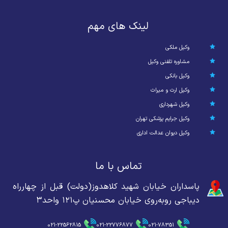
لینک های مهم
وکیل ملکی
مشاوره تلفنی وکیل
وکیل بانکی
وکیل ارث و میراث
وکیل شهرداری
وکیل جرایم پزشکی تهران
وکیل دیوان عدالت اداری
تماس با ما
پاسداران خیابان شهید کلاهدوز(دولت) قبل از چهارراه
دیباجی روبه‌روی خیابان محسنیان پ۱۲۱ واحد۳
021-22562815
021-22776877
021-78351