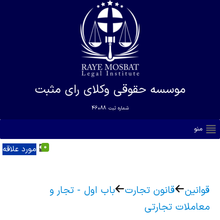
موسسه حقوقی وکلای رای مثبت
شماره ثبت
46088
منو
0
مورد علاقه
قوانین
قانون تجارت
باب اول - تجار و
معاملات تجارتی