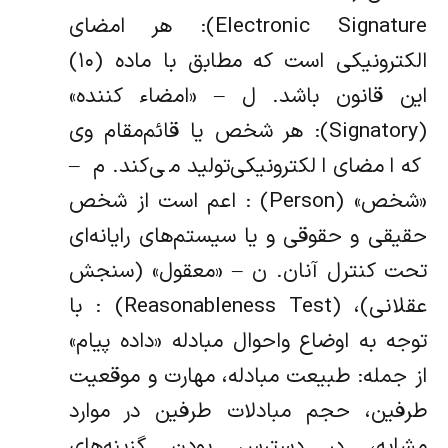
Electronic Signature): هر امضای
الکترونیکی است که مطابق با ماده (۱۰)
این قانون باشد. ل – «‌امضاء کننده»
(Signatory): هر شخص یا قائم‌مقام وی
که امضای الکترونیکی‌تولید می‌کند. م –
«‌شخص» (Person) : اعم است از شخص
حقیقی و حقوقی و یا سیستم‌های‌ رایانه‌ای
تحت کنترل آنان. ن – «‌معقول» (‌سنجش
عقلانی)، (Reasonableness Test) : با
توجه به اوضاع و‌احوال مبادله «‌داده پیام»
از جمله: طبیعت مبادله، مهارت و موقعیت
طرفین، حجم‌ مبادلات طرفین در موارد
مشابه، در دسترس بودن گزینه‌های