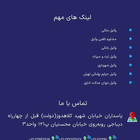
لینک های مهم
وکیل ملکی
مشاوره تلفنی وکیل
وکیل بانکی
وکیل ارث و میراث
وکیل شهرداری
وکیل جرایم پزشکی تهران
وکیل دیوان عدالت اداری
تماس با ما
پاسداران خیابان شهید کلاهدوز(دولت) قبل از چهارراه
دیباجی روبه‌روی خیابان محسنیان پ۱۲۱ واحد۳
021-22562815
021-22776877
021-78351