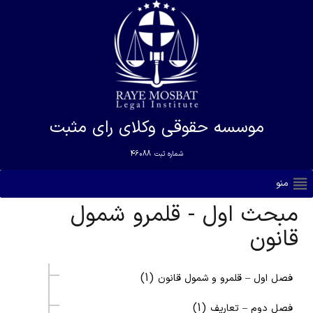
موسسه حقوقی وکلای رای مثبت
شماره ثبت
46088
منو
مبحث اول - قلمرو شمول
قانون
(1)
فصل اول – قلمرو و شمول قانون
(1)
فصل دوم – تعاریف