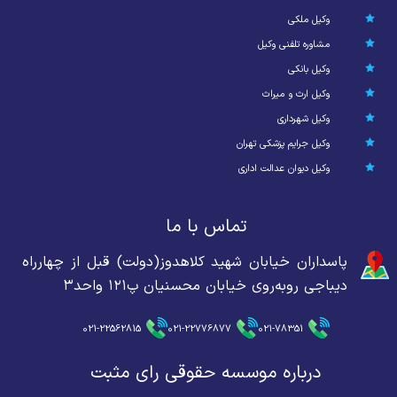
وکیل ملکی
مشاوره تلفنی وکیل
وکیل بانکی
وکیل ارث و میراث
وکیل شهرداری
وکیل جرایم پزشکی تهران
وکیل دیوان عدالت اداری
تماس با ما
پاسداران خیابان شهید کلاهدوز(دولت) قبل از چهارراه
دیباجی روبه‌روی خیابان محسنیان پ۱۲۱ واحد۳
021-22562815
021-22776877
021-78351
درباره موسسه حقوقی رای مثبت