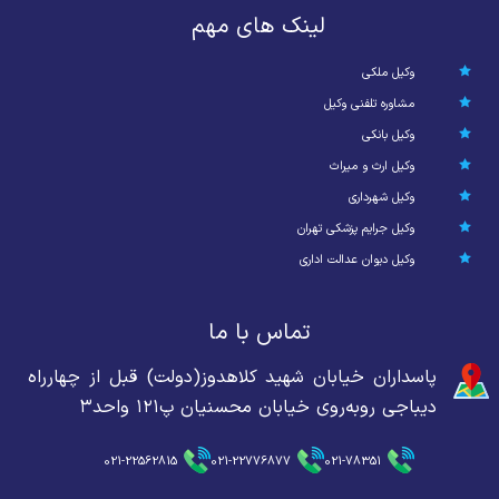
لینک های مهم
وکیل ملکی
مشاوره تلفنی وکیل
وکیل بانکی
وکیل ارث و میراث
وکیل شهرداری
وکیل جرایم پزشکی تهران
وکیل دیوان عدالت اداری
تماس با ما
پاسداران خیابان شهید کلاهدوز(دولت) قبل از چهارراه
دیباجی روبه‌روی خیابان محسنیان پ۱۲۱ واحد۳
021-22562815
021-22776877
021-78351