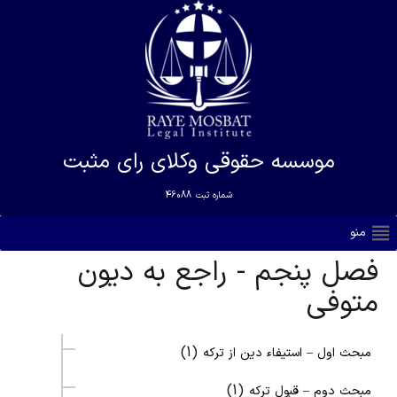
موسسه حقوقی وکلای رای مثبت
شماره ثبت
46088
منو
فصل پنجم - راجع به دیون
متوفی
(1)
مبحث اول – استیفاء دین از ترکه
(1)
مبحث دوم – قبول ترکه