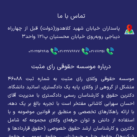
تماس با ما
پاسداران خیابان شهید کلاهدوز(دولت) قبل از چهارراه
دیباجی روبه‌روی خیابان محسنیان پ۱۲۱ واحد۳
021-22562815
021-22776877
021-78351
درباره موسسه حقوقی رای مثبت
موسسه حقوقی وکلای رای مثبت به شماره ثبت ۴۶۰۸۸
متشکل از گروهی از وکلای پایه یک دادگستری، اساتید دانشگاه،
دکترین حقوق و کارشناسان رسمی دادگستری با مدیریت آقای
احسان سهرابی کاشانی مفتخر است با تجربه بالغ بر یک دهه،
با ارائه راهکارهای تخصصی و منطبق بر قوانین موضوعه و با
استفاده از دانش و توان حرفه‌ای وکلای مجموعه که شامل
دکترین و کارشناسان ارشد حقوق خصوصی (حقوق قراردادها و
شرکت‌ها)، حقوق جزا و جرم‌شناسی، حقوق عمومی و حقوق