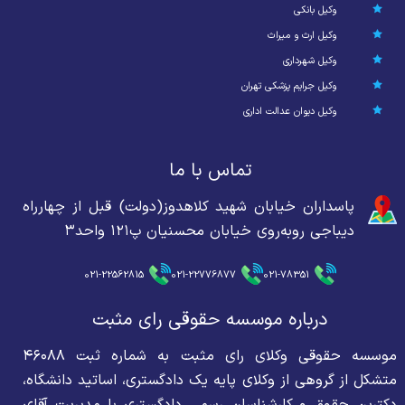
وکیل بانکی
وکیل ارث و میراث
وکیل شهرداری
وکیل جرایم پزشکی تهران
وکیل دیوان عدالت اداری
تماس با ما
پاسداران خیابان شهید کلاهدوز(دولت) قبل از چهارراه
دیباجی روبه‌روی خیابان محسنیان پ۱۲۱ واحد۳
021-22562815
021-22776877
021-78351
درباره موسسه حقوقی رای مثبت
موسسه حقوقی وکلای رای مثبت به شماره ثبت ۴۶۰۸۸
متشکل از گروهی از وکلای پایه یک دادگستری، اساتید دانشگاه،
دکترین حقوق و کارشناسان رسمی دادگستری با مدیریت آقای