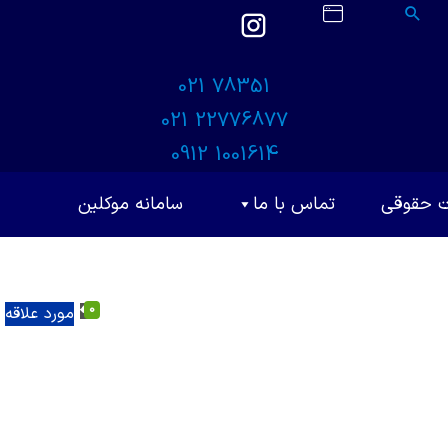
021 78351
021 22776877
0912 1001614
ت حقوقی
تماس با ما
سامانه موکلین
0
مورد علاقه