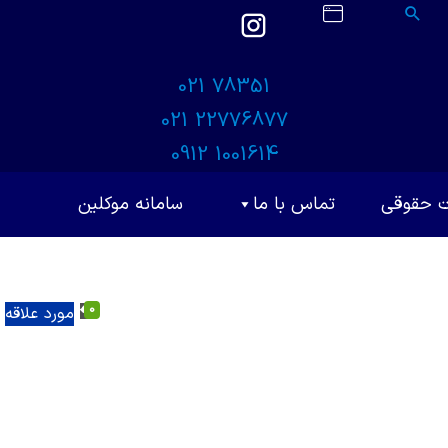
021 78351
021 22776877
0912 1001614
ت حقوقی
تماس با ما
سامانه موکلین
0
مورد علاقه