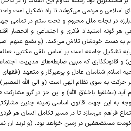
 مستکبرین بود زمینه تداوم این انقلاب را در داخل و
ای اسلامی و مردمی می‌کوشد تا راه تشکیل امت واحد 
 مبارزه در نجات ملل محروم و تحت ستم در تمامی جهان
 هر گونه استبداد فکری و اجتماعی و انحصار اقت
به دست خودشان تلاش می‌کند. (و یضع عنهم اصرهم 
پایه تشکیل جامعه است بر اساس تلقی مکتبی، صالح
ون) و قانونگذاری که مبین ضابطه‌های مدیریت اجتماع
احیه اسلام شناسان عادل و پرهیزگار و متعهد (فقها
رکت به سوی نظام الهی است (و الی الله المصیر) تا
 آید (تخلقوا باخلاق الله) و این جز در گرو مشارکت 
 توجه به این جهت قانون اساسی زمینه چنین مشارکتی
ماع فراهم می‌سازد تا در مسیر تکامل انسان هر فردی
حکومت مستضعفین در زمین خواهد بود. (و نرید ان نم