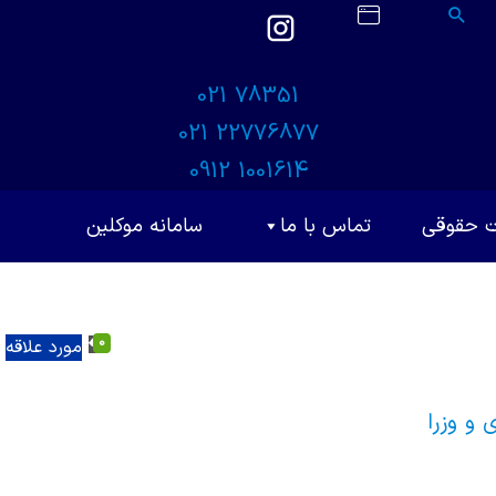
021 78351
021 22776877
0912 1001614
ت حقوقی
تماس با ما
سامانه موکلین
0
مورد علاقه
و وزرا